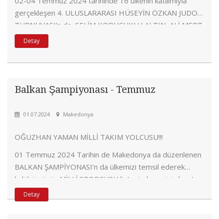
02-04 Temmuz 2024 tarihinde 16 ülkenin katılımıyla
gerçekleşen 4. ULUSLARARASI HÜSEYİN ÖZKAN JUDO
TURNUVASI’n da SELİM KORUCUKLU ALTIN, ALİ MERT
ÖZDEN GÜMÜŞ, ALİ KERİM BAŞMISIRLI BRONZ
Detay
madalya kazanmayı başarmıştır.
Balkan Şampiyonası - Temmuz
01.07.2024
Makedonya
OĞUZHAN YAMAN MİLLİ TAKIM YOLCUSU!!!
01 Temmuz 2024 Tarihin de Makedonya da düzenlenen
BALKAN ŞAMPİYONASI’n da ülkemizi temsil ederek
kulübümüzün MİLLİ SPORCUSU listesinde yerini almıştır.
Detay