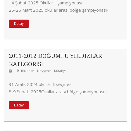
14 Şubat 2025 Okullar İl şampiyonası
25-26 Mart 2025 okullar arası bölge şampiyonası-
Denizli
Detay
26-27 2025 Nisan Okullar Türkiye Şampiyonası- Amasya
14-16 2025 Temmuz Türkiye Şampiyonası- Mardin
2011-2012 DOĞUMLU YILDIZLAR
KATEGORİSİ
Balıkesir - Nevşehir - Kütahya
31 Aralık 2024 okullar İl seçmesi
8-9 Şubat 2025Okullar arası bölge şampiyonası –
Balıkesir
Detay
1-2 Mart 2025okullar arası Türkiye Şampiyonası –
Nevşehir
21-22 2025 Haziran Türkiye Şampiyonası – Kütahya