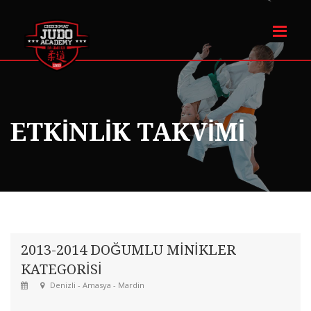
ETKINLIK TAKVIMI
2013-2014 DOĞUMLU MİNİKLER
KATEGORİSİ
Denizli - Amasya - Mardin