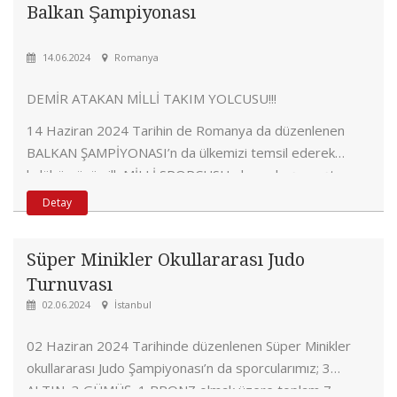
Balkan Şampiyonası
14.06.2024
Romanya
DEMİR ATAKAN MİLLİ TAKIM YOLCUSU!!!
14 Haziran 2024 Tarihin de Romanya da düzenlenen
BALKAN ŞAMPİYONASI’n da ülkemizi temsil ederek
kulübümüzün ilk MİLLİ SPORCUSU olmayı başarmıştır.
Detay
Süper Minikler Okullararası Judo
Turnuvası
02.06.2024
İstanbul
02 Haziran 2024 Tarihinde düzenlenen Süper Minikler
okullararası Judo Şampiyonası’n da sporcularımız; 3
ALTIN, 3 GÜMÜŞ, 1 BRONZ olmak üzere toplam 7