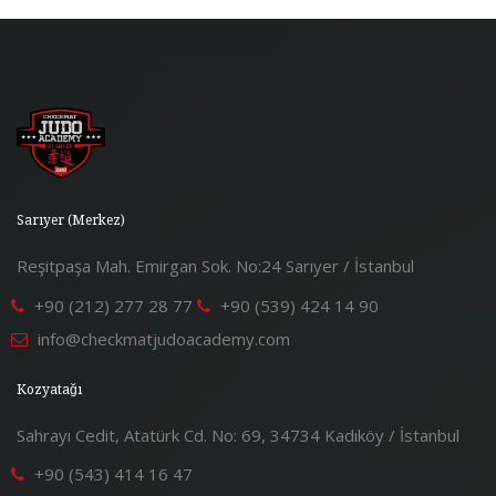
Sarıyer (Merkez)
Reşitpaşa Mah. Emirgan Sok. No:24 Sarıyer / İstanbul
+90 (212) 277 28 77
+90 (539) 424 14 90
info@checkmatjudoacademy.com
Kozyatağı
Sahrayı Cedit, Atatürk Cd. No: 69, 34734 Kadıköy / İstanbul
+90 (543) 414 16 47