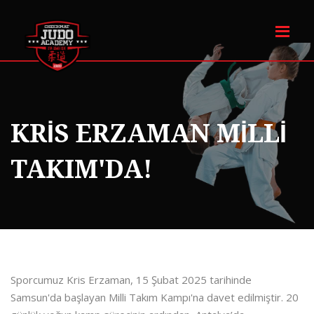
KRİS ERZAMAN MİLLİ
TAKIM'DA!
Sporcumuz Kris Erzaman, 15 Şubat 2025 tarihinde
Samsun'da başlayan Milli Takım Kampı'na davet edilmiştir. 20